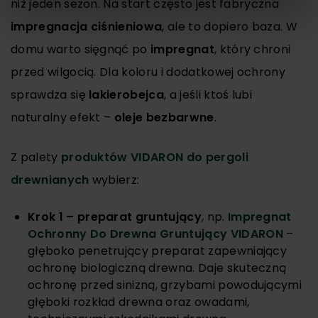
niż jeden sezon. Na start często jest fabryczna
impregnacja ciśnieniowa
, ale to dopiero baza. W
domu warto sięgnąć po
impregnat
, który chroni
przed wilgocią. Dla koloru i dodatkowej ochrony
sprawdza się
lakierobejca
, a jeśli ktoś lubi
naturalny efekt –
oleje bezbarwne
.
Z palety
produktów VIDARON do pergoli
drewnianych
wybierz:
Krok 1 – preparat gruntujący
, np.
Impregnat
Ochronny Do Drewna Gruntujący VIDARON
–
głęboko penetrujący preparat zapewniający
ochronę biologiczną drewna. Daje skuteczną
ochronę przed sinizną, grzybami powodującymi
głęboki rozkład drewna oraz owadami,