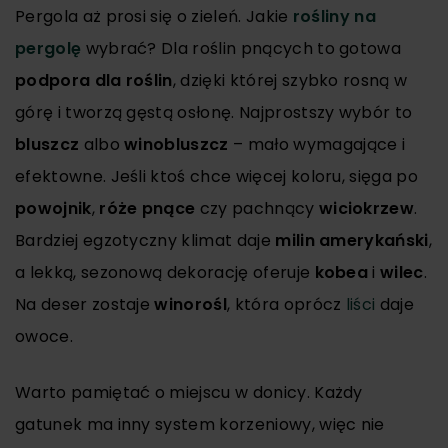
Pergola aż prosi się o zieleń. Jakie
rośliny na
pergolę
wybrać? Dla roślin pnących to gotowa
podpora dla roślin
, dzięki której szybko rosną w
górę i tworzą gęstą osłonę. Najprostszy wybór to
bluszcz
albo
winobluszcz
– mało wymagające i
efektowne. Jeśli ktoś chce więcej koloru, sięga po
powojnik
,
róże pnące
czy pachnący
wiciokrzew
.
Bardziej egzotyczny klimat daje
milin amerykański
,
a lekką, sezonową dekorację oferuje
kobea
i
wilec
.
Na deser zostaje
winorośl
, która oprócz
liści
daje
owoce.
Warto pamiętać o miejscu w donicy. Każdy
gatunek ma inny system korzeniowy, więc nie