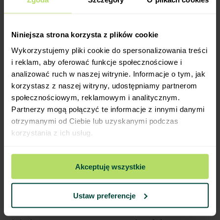
Niniejsza strona korzysta z plików cookie
Wykorzystujemy pliki cookie do spersonalizowania treści
i reklam, aby oferować funkcje społecznościowe i
analizować ruch w naszej witrynie. Informacje o tym, jak
korzystasz z naszej witryny, udostępniamy partnerom
społecznościowym, reklamowym i analitycznym.
Mała pergola z donicą.
Partnerzy mogą połączyć te informacje z innymi danymi
Jak dbać o drewnianą pergolę i
otrzymanymi od Ciebie lub uzyskanymi podczas
chronić ją przed warunkami
korzystania z ich usług.
atmosferycznymi?
Akceptuję wszystkie
Drewno na zewnątrz wymaga uwagi. Każda
drewniana doniczka
i pergola potrzebują
Ustaw preferencje
regularnych zabiegów, jeśli mają przetrwać więcej