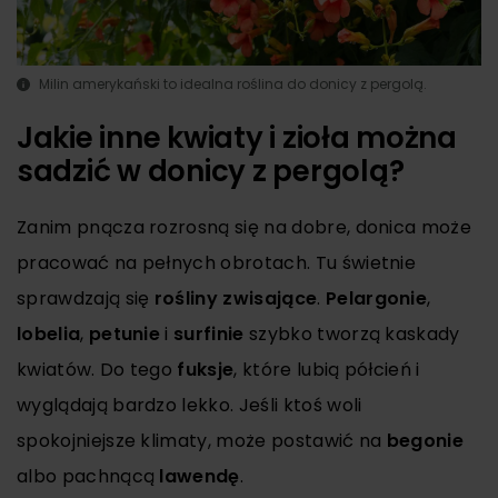
Milin amerykański to idealna roślina do donicy z pergolą.
Jakie inne kwiaty i zioła można
sadzić w donicy z pergolą?
Zanim pnącza rozrosną się na dobre, donica może
pracować na pełnych obrotach. Tu świetnie
sprawdzają się
rośliny zwisające
.
Pelargonie
,
lobelia
,
petunie
i
surfinie
szybko tworzą kaskady
kwiatów. Do tego
fuksje
, które lubią półcień i
wyglądają bardzo lekko. Jeśli ktoś woli
spokojniejsze klimaty, może postawić na
begonie
albo pachnącą
lawendę
.