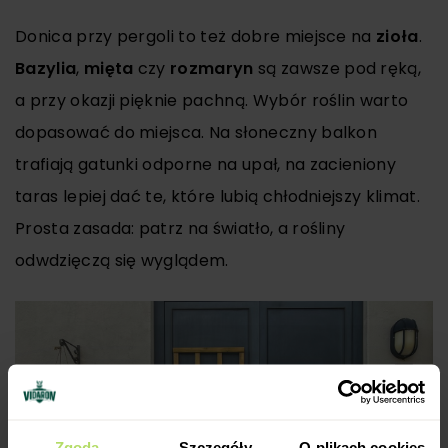
Donica przy pergoli to też dobre miejsce na
zioła
.
Bazylia
,
mięta
czy
rozmaryn
są zawsze pod ręką,
a przy okazji pięknie pachną. Wybór roślin warto
dopasować do miejsca. Na słoneczny balkon
trafiają gatunki odporne na upał, na zacieniony
taras lepiej dać te, które lubią chłodniejszy klimat.
Prosta zasada: patrz na światło, a rośliny
odwdzięczą się wyglądem.
Zgoda
Szczegóły
O plikach cookies