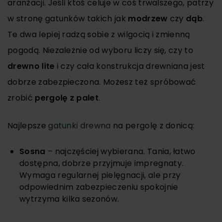
aranżacji. Jeśli ktoś celuje w coś trwalszego, patrzy
w stronę gatunków takich jak
modrzew
czy
dąb
.
Te dwa lepiej radzą sobie z wilgocią i zmienną
pogodą. Niezależnie od wyboru liczy się, czy to
drewno lite
i czy cała konstrukcja drewniana jest
dobrze zabezpieczona. Możesz też spróbować
zrobić
pergolę z palet
.
Najlepsze
gatunki drewna
na pergolę z donicą:
Sosna
– najczęściej wybierana. Tania, łatwo
dostępna, dobrze przyjmuje impregnaty.
Wymaga regularnej pielęgnacji, ale przy
odpowiednim zabezpieczeniu spokojnie
wytrzyma kilka sezonów.