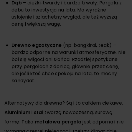
Dąb
– ciężki, twardy i bardzo trwały. Pergola z
dębu to inwestycja na lata. Ma wyraźne
usłojenie i szlachetny wygląd, ale też wyższą
cenę i większą wagę.
Drewno egzotyczne
(np. bangkirai, teak) –
bardzo odporne na warunki atmosferyczne. Nie
boi się wilgoci ani słońca. Rzadziej spotykane
przy pergolach z donicą, głównie przez cenę,
ale jeśli ktoś chce spokoju na lata, to mocny
kandydat.
Alternatywy dla drewna? Są i to całkiem ciekawe.
Aluminium
i
stal
tworzą nowoczesną, surową
formę. Taka
metalowa pergola
jest odporna i nie
wymaga częstej pielęgnacji. Lżejszy klimat daje