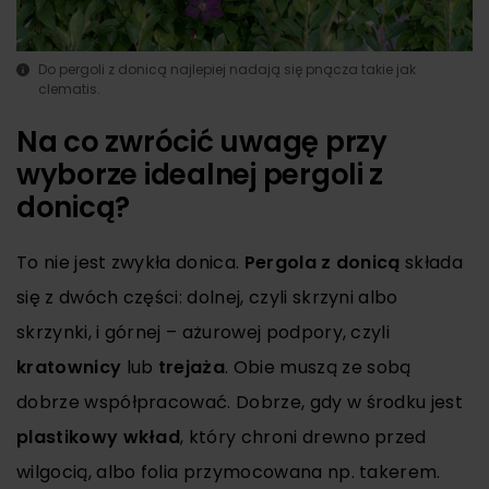
Do pergoli z donicą najlepiej nadają się pnącza takie jak
clematis.
Na co zwrócić uwagę przy
wyborze idealnej pergoli z
donicą?
To nie jest zwykła donica.
Pergola z donicą
składa
się z dwóch części: dolnej, czyli skrzyni albo
skrzynki, i górnej – ażurowej podpory, czyli
kratownicy
lub
trejaża
. Obie muszą ze sobą
dobrze współpracować. Dobrze, gdy w środku jest
plastikowy wkład
, który chroni drewno przed
wilgocią, albo folia przymocowana np. takerem.